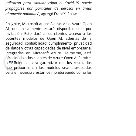
utilizaron para simular cómo el Covid-19 puede 
propagarse por partículas de aerosol en áreas 
altamente pobladas
”, agregó FrankX. Shaw.
En Ignite, Microsoft anunció el servicio Azure Open 
AI, que inicialmente estará disponible solo por 
invitación. Esto dará a los clientes acceso a los 
potentes modelos de Open AI, además de la 
seguridad, confiabilidad, cumplimiento, privacidad 
de datos y otras capacidades de nivel empresarial 
integradas en Microsoft Azure. Asimismo, está 
ofreciendo a los clientes de Azure Open AI Service, 
herramientas para garantizar que los resultados 
que proporcionan los modelos sean apropiados 
para el negocio y estamos monitoreando cómo las 
personas emplean la tecnología para garantizar 
que se use correctamente.
MICROSOFT
Tendencias IA