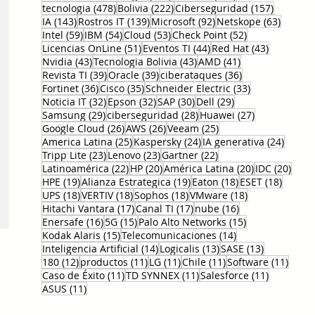
478 entradas
222 entradas
157 entr
tecnologia
(478)
Bolivia
(222)
Ciberseguridad
(157)
143 entradas
139 entradas
92 entradas
63 ent
IA
(143)
Rostros IT
(139)
Microsoft
(92)
Netskope
(63)
59 entradas
54 entradas
53 entradas
52 entradas
Intel
(59)
IBM
(54)
Cloud
(53)
Check Point
(52)
51 entradas
44 entradas
43 entrad
Licencias OnLine
(51)
Eventos TI
(44)
Red Hat
(43)
43 entradas
43 entradas
41 entradas
Nvidia
(43)
Tecnologia Bolivia
(43)
AMD
(41)
39 entradas
39 entradas
36 entradas
Revista TI
(39)
Oracle
(39)
ciberataques
(36)
36 entradas
35 entradas
33 entradas
Fortinet
(36)
Cisco
(35)
Schneider Electric
(33)
32 entradas
32 entradas
30 entradas
29 entradas
Noticia IT
(32)
Epson
(32)
SAP
(30)
Dell
(29)
29 entradas
28 entradas
27 entradas
Samsung
(29)
ciberseguridad
(28)
Huawei
(27)
26 entradas
26 entradas
25 entradas
Google Cloud
(26)
AWS
(26)
Veeam
(25)
25 entradas
24 entradas
24 ent
America Latina
(25)
Kaspersky
(24)
IA generativa
(24)
23 entradas
23 entradas
22 entradas
Tripp Lite
(23)
Lenovo
(23)
Gartner
(22)
22 entradas
20 entradas
20 entradas
20 e
Latinoamérica
(22)
HP
(20)
América Latina
(20)
IDC
(20)
19 entradas
19 entradas
18 entradas
18 ent
HPE
(19)
Alianza Estrategica
(19)
Eaton
(18)
ESET
(18)
18 entradas
18 entradas
18 entradas
18 entradas
UPS
(18)
VERTIV
(18)
Sophos
(18)
VMware
(18)
17 entradas
17 entradas
16 entradas
Hitachi Vantara
(17)
Canal TI
(17)
nube
(16)
16 entradas
15 entradas
15 entradas
Enersafe
(16)
5G
(15)
Palo Alto Networks
(15)
15 entradas
14 entradas
Kodak Alaris
(15)
Telecomunicaciones
(14)
14 entradas
13 entradas
13 entrada
Inteligencia Artificial
(14)
Logicalis
(13)
SASE
(13)
12 entradas
11 entradas
11 entradas
11 entradas
11 en
180
(12)
productos
(11)
LG
(11)
Chile
(11)
Software
(11)
11 entradas
11 entradas
11 entrad
Caso de Éxito
(11)
TD SYNNEX
(11)
Salesforce
(11)
11 entradas
ASUS
(11)