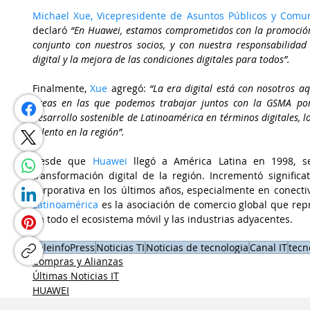
Michael Xue, Vicepresidente de Asuntos Públicos y Comu
declaró 
“En Huawei, estamos comprometidos con la promoción de
conjunto con nuestros socios, y con nuestra responsabilidad
digital y la mejora de las condiciones digitales para todos”.
Finalmente, 
Xue 
agregó: 
“La era digital está con nosotros a
áreas en las que podemos trabajar juntos con la GSMA por 
desarrollo sostenible de Latinoamérica en términos digitales, l
talento en la región”.
Desde que 
Huawei
 llegó a América Latina en 1998, s
transformación digital de la región. Incrementó significa
corporativa en los últimos años, especialmente en conectivi
Latinoamérica 
es la asociación de comercio global que rep
en todo el ecosistema móvil y las industrias adyacentes.
TeleinfoPress
Noticias TI
Noticias de tecnologia
Canal IT
tecn
Compras y Alianzas
Últimas Noticias IT
HUAWEI