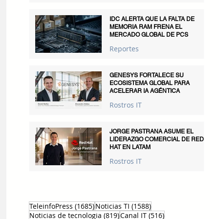
IDC ALERTA QUE LA FALTA DE
MEMORIA RAM FRENA EL
MERCADO GLOBAL DE PCS
Reportes
GENESYS FORTALECE SU
ECOSISTEMA GLOBAL PARA
ACELERAR IA AGÉNTICA
Rostros IT
JORGE PASTRANA ASUME EL
LIDERAZGO COMERCIAL DE RED
HAT EN LATAM
Rostros IT
1685 entradas
1588 entradas
TeleinfoPress
(1685)
Noticias TI
(1588)
819 entradas
516 entradas
Noticias de tecnologia
(819)
Canal IT
(516)