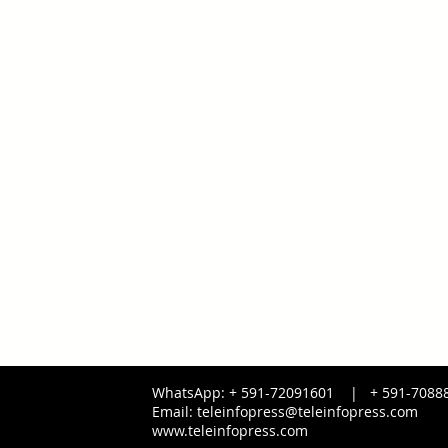
WhatsApp: + 591-72091601 |
+ 591-
7088
Email:
teleinfopress@teleinfopress.com
www.teleinfopress.com