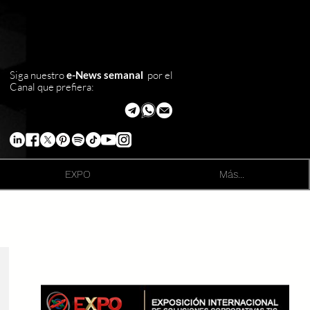
Siga nuestro
e-News semanal
por el
Canal que prefiera:
EXPO
Más...