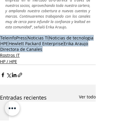
empresa en el mercado as-a-service a través de 
nuestros socios, aprovechando toda nuestra cartera, 
y ampliando nuestra cobertura a nuevas cuentas y 
marcas. Continuaremos trabajando con los canales 
muy de cerca para infundir la confianza y lealtad en 
esta comunidad
”, señaló Erika Araujo.
TeleinfoPress
Noticias TI
Noticias de tecnologia
HPE
Hewlett Packard Enterprise
Erika Araujo
Directora de Canales
Rostros IT
HP / HPE
Entradas recientes
Ver todo