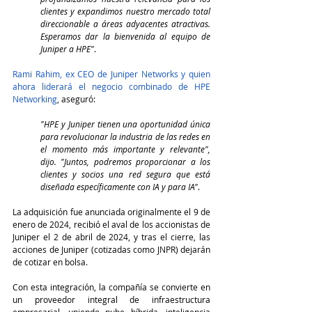
clientes y expandimos nuestro mercado total 
direccionable a áreas adyacentes atractivas. 
Esperamos dar la bienvenida al equipo de 
Juniper a HPE"
.
Rami Rahim, ex CEO de Juniper Networks y quien 
ahora liderará el negocio combinado de HPE 
Networking
, aseguró:
"HPE y Juniper tienen una oportunidad única 
para revolucionar la industria de las redes en 
el momento más importante y relevante", 
dijo. "Juntos, podremos proporcionar a los 
clientes y socios una red segura que está 
diseñada específicamente con IA y para IA"
.
La adquisición fue anunciada originalmente el 9 de 
enero de 2024, recibió el aval de los accionistas de 
Juniper el 2 de abril de 2024, y tras el cierre, las 
acciones de Juniper (cotizadas como JNPR) dejarán 
de cotizar en bolsa.
Con esta integración, la compañía se convierte en 
un proveedor integral de infraestructura 
empresarial, uniendo nube híbrida, inteligencia 