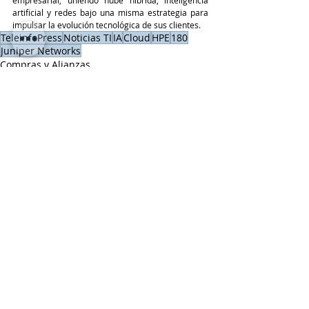
artificial y redes bajo una misma estrategia para 
impulsar la evolución tecnológica de sus clientes.
TeleinfoPress
Noticias TI
IA
Cloud
HPE
180
Juniper Networks
Compras y Alianzas
Cloud
HP / HPE
Entradas recientes
Ver todo