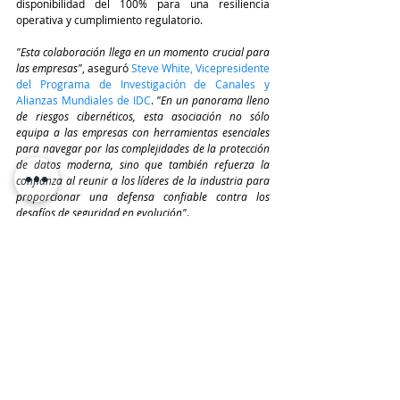
disponibilidad del 100% para una resiliencia 
operativa y cumplimiento regulatorio.
"Esta colaboración llega en un momento crucial para 
las empresas"
, aseguró 
Steve White, Vicepresidente 
del Programa de Investigación de Canales y 
Alianzas Mundiales de IDC
. 
"En un panorama lleno 
de riesgos cibernéticos, esta asociación no sólo 
equipa a las empresas con herramientas esenciales 
para navegar por las complejidades de la protección 
de datos moderna, sino que también refuerza la 
confianza al reunir a los líderes de la industria para 
proporcionar una defensa confiable contra los 
desafíos de seguridad en evolución"
.
Con una estrategia integral de defensa cibernética 
y una cartera de almacenamiento personalizada, 
Hitachi Vantara moderniza la protección de datos 
desde la periferia hasta el núcleo. Esta 
modernización se integra sin problemas con las 
soluciones existentes, proporcionando a clientes y 
socios las herramientas necesarias para enfrentar 
los desafíos de protección de datos y resiliencia 
cibernética con una estrategia de siete capas. 
Además, reduce los costos y la complejidad 