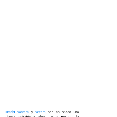
Hitachi Vantara
 y 
Veeam
 han anunciado una 
alianza estratégica global para mejorar la 