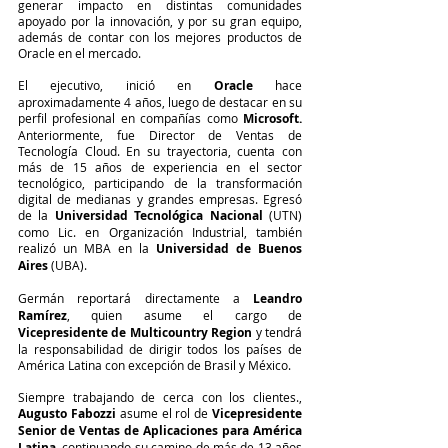
generar impacto en distintas comunidades 
apoyado por la innovación, y por su gran equipo, 
además de contar con los mejores productos de 
Oracle en el mercado.
El ejecutivo, inició en
 Oracle
 hace 
aproximadamente 4 años, luego de destacar en su 
perfil profesional en compañías como 
Microsoft. 
Anteriormente, fue Director de Ventas de 
Tecnología Cloud. En su trayectoria, cuenta con 
más de 15 años de experiencia en el sector 
tecnológico, participando de la transformación 
digital de medianas y grandes empresas. Egresó 
de la
 Universidad Tecnológica Nacional
 (UTN) 
como Lic. en Organización Industrial, también 
realizó un MBA en la 
Universidad de Buenos 
Aires
 (UBA). 
Germán reportará directamente a 
Leandro 
Ramírez
, quien asume el cargo de 
Vicepresidente de Multicountry Region
 y tendrá 
la responsabilidad de dirigir todos los países de 
América Latina con excepción de Brasil y México.
Siempre trabajando de cerca con los clientes., 
Augusto Fabozzi
 asume el rol de 
Vicepresidente 
Senior de Ventas de Aplicaciones para América 
Latina
, continuando su camino de más de 13 años 