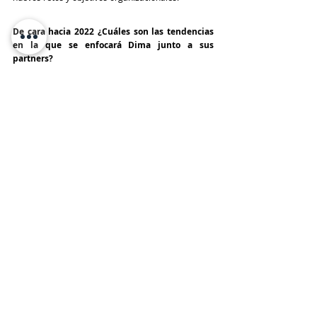
De cara hacia 2022 ¿Cuáles son las tendencias 
en la que se enfocará Dima junto a sus 
partners?
Una mayor integración de nuestras soluciones, 
manteniendo siempre la satisfacción de nuestros 
clientes como objetivo primordial. Seguiremos 
capacitando nuestros recursos humanos, 
aprendiendo de nuestras experiencias y dejando 
una huella en la adecuada utilización de las 
tecnologías de la información en nuestro país. 
Mantendremos nuestra filosofía de intentar que 
todos ganen en cada negocio, los clientes al recibir 
soluciones adecuadas a la realidad nacional, las 
fábricas al ampliar sus negocios y prestigio en 
Bolivia y nosotros al poder seguir creciendo, 
brindando fuentes de trabajo de calidad a nuestra 
gente y beneficiándonos de una saludable 
rentabilidad que asegure el funcionamiento de la 
empresa por muchas décadas más.
TeleinfoPress
Noticias TI
Noticias de tecnologia
DIMA
Mario Kempff
DIMA