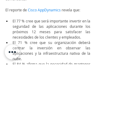
El reporte de 
Cisco AppDynamics
 revela que:
El 77 % cree que será importante invertir en la 
seguridad de las aplicaciones durante los 
próximos 12 meses para satisfacer las 
necesidades de los clientes y empleados.  
El 71 % cree que su organización deberá 
centrar la inversión en observar las 
aplicaciones y la infraestructura nativa de la 
nube. 
El 84 % afirma que la necesidad de mantener 
el rendimiento de las aplicaciones 
empresariales es ahora más importante que 
nunca. El 85 % afirma que implementar 
full 
stack observability
 es fundamental para la 
transformación sostenible y la innovación en 
su organización. 
TeleinfoPress
Noticias TI
Noticias de tecnologia
Canal IT
tecnologia
Informe TI
Cisco AppDynamics
Agents of Transformation 2022
Reportes