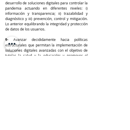
desarrollo de soluciones digitales para controlar la 
pandemia actuando en diferentes niveles: i) 
información y transparencia; ii) trazabilidad y 
diagnóstico y iii) prevención, control y mitigación. 
Lo anterior equilibrando la integridad y protección 
de datos de los usuarios.
9- 
Avanzar decididamente hacia políticas 
estructurales que permitan la implementación de 
soluciones digitales avanzadas con el objetivo de 
tutelar la salud y la educación; y promover el 
desarrollo productivo.
10-
 Universalizar el acceso y la cobertura de redes 
de telecomunicaciones mediante políticas públicas 
y regulación actualizada que fomenten la inversión 
en el sector. Poner un especial énfasis en redes de 
alta capacidad como 4G Advanced y 5G con el 
desarrollo de infraestructura de IXP que asegure 
una mejor latencia y menores costos de conexión 
a internet. 
En ese sentido, diseñar e implementar políticas 
digitales en diferentes niveles: federal, local y 
municipal que consideren la actualización de 