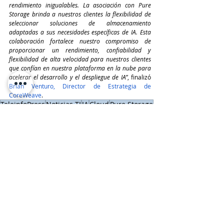
rendimiento inigualables. La asociación con Pure 
Storage brinda a nuestros clientes la flexibilidad de 
seleccionar soluciones de almacenamiento 
adaptadas a sus necesidades específicas de IA. Esta 
colaboración fortalece nuestro compromiso de 
proporcionar un rendimiento, confiabilidad y 
flexibilidad de alta velocidad para nuestros clientes 
que confían en nuestra plataforma en la nube para 
acelerar el desarrollo y el despliegue de IA”
, finalizó 
Brian Venturo, Director de Estrategia de 
CoreWeave
.
TeleinfoPress
Noticias TI
IA
Cloud
Pure Storage
CoreWeave
IA de HyperScaler
CoreWeave Cloud
Cloud
Compras y Alianzas
Últimas Noticias IT
Entradas recientes
Ver todo