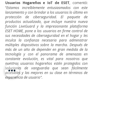
Usuarios Hogareños e IoT de ESET
, comentó: 
“
Estamos increíblemente entusiasmados con este 
lanzamiento y con brindar a los usuarios lo último en 
protección de ciberseguridad. El paquete de 
productos actualizado, que incluye nuestra nueva 
función LiveGuard y la impresionante plataforma 
ESET HOME, pone a los usuarios en firme control de 
sus necesidades de ciberseguridad en el hogar y les 
inculca la confianza necesaria para administrar 
múltiples dispositivos sobre la marcha. Después de 
más de un año de depender en gran medida de la 
tecnología y con el panorama de amenazas en 
constante evolución, es vital para nosotros que 
nuestros usuarios hogareños estén protegidos con 
soluciones de vanguardia que sean fácilmente 
accesibles y las mejores en su clase en términos de 
experiencia de usuario”
.
TeleinfoPress
Noticias de tecnologia
ciberseguridad
ESET
ransomware
ESET HOME
LiveGuard
ESET Smart Security Premium
Mária Trnková
ESET
Ciberseguridad