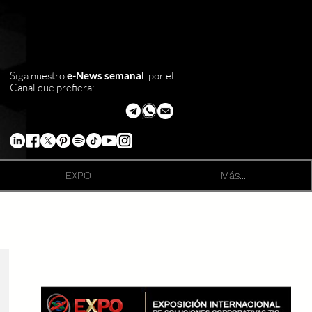
Siga nuestro
e-News semanal
por el
Canal que prefiera:
EXPO
Más...