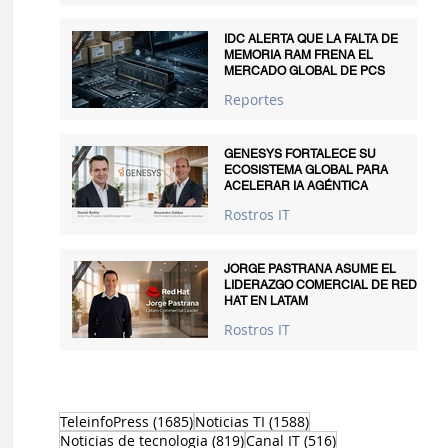
IDC ALERTA QUE LA FALTA DE
MEMORIA RAM FRENA EL
MERCADO GLOBAL DE PCS
Reportes
GENESYS FORTALECE SU
ECOSISTEMA GLOBAL PARA
ACELERAR IA AGÉNTICA
Rostros IT
JORGE PASTRANA ASUME EL
LIDERAZGO COMERCIAL DE RED
HAT EN LATAM
Rostros IT
1685 entradas
1588 entradas
TeleinfoPress
(1685)
Noticias TI
(1588)
819 entradas
516 entradas
Noticias de tecnologia
(819)
Canal IT
(516)