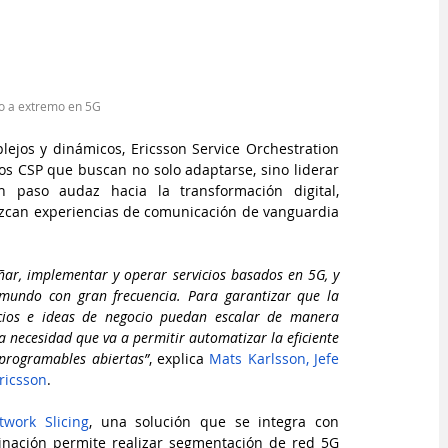
o a extremo en 5G
ejos y dinámicos, Ericsson Service Orchestration 
s CSP que buscan no solo adaptarse, sino liderar 
n paso audaz hacia la transformación digital, 
zcan experiencias de comunicación de vanguardia 
ar, implementar y operar servicios basados en 5G, y 
mundo con gran frecuencia. Para garantizar que la 
cios e ideas de negocio puedan escalar de manera 
a necesidad que va a permitir automatizar la eficiente 
 programables abiertas”
, explica 
Mats Karlsson, Jefe 
ricsson
.
work Slicing
, una solución que se integra con 
inación permite realizar segmentación de red 5G 