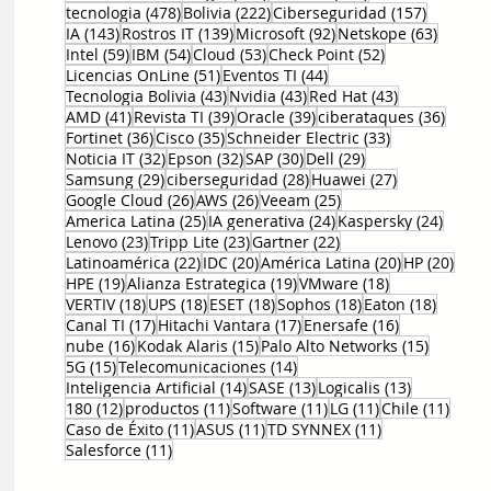
478 entradas
222 entradas
157 entr
tecnologia
(478)
Bolivia
(222)
Ciberseguridad
(157)
143 entradas
139 entradas
92 entradas
63 ent
IA
(143)
Rostros IT
(139)
Microsoft
(92)
Netskope
(63)
59 entradas
54 entradas
53 entradas
52 entradas
Intel
(59)
IBM
(54)
Cloud
(53)
Check Point
(52)
51 entradas
44 entradas
Licencias OnLine
(51)
Eventos TI
(44)
43 entradas
43 entradas
43 entradas
Tecnologia Bolivia
(43)
Nvidia
(43)
Red Hat
(43)
41 entradas
39 entradas
39 entradas
36 en
AMD
(41)
Revista TI
(39)
Oracle
(39)
ciberataques
(36)
36 entradas
35 entradas
33 entradas
Fortinet
(36)
Cisco
(35)
Schneider Electric
(33)
32 entradas
32 entradas
30 entradas
29 entradas
Noticia IT
(32)
Epson
(32)
SAP
(30)
Dell
(29)
29 entradas
28 entradas
27 entradas
Samsung
(29)
ciberseguridad
(28)
Huawei
(27)
26 entradas
26 entradas
25 entradas
Google Cloud
(26)
AWS
(26)
Veeam
(25)
25 entradas
24 entradas
24 ent
America Latina
(25)
IA generativa
(24)
Kaspersky
(24)
23 entradas
23 entradas
22 entradas
Lenovo
(23)
Tripp Lite
(23)
Gartner
(22)
22 entradas
20 entradas
20 entradas
20 e
Latinoamérica
(22)
IDC
(20)
América Latina
(20)
HP
(20)
19 entradas
19 entradas
18 entradas
HPE
(19)
Alianza Estrategica
(19)
VMware
(18)
18 entradas
18 entradas
18 entradas
18 entradas
18 entr
VERTIV
(18)
UPS
(18)
ESET
(18)
Sophos
(18)
Eaton
(18)
17 entradas
17 entradas
16 entradas
Canal TI
(17)
Hitachi Vantara
(17)
Enersafe
(16)
16 entradas
15 entradas
15 entr
nube
(16)
Kodak Alaris
(15)
Palo Alto Networks
(15)
15 entradas
14 entradas
5G
(15)
Telecomunicaciones
(14)
14 entradas
13 entradas
13 entrada
Inteligencia Artificial
(14)
SASE
(13)
Logicalis
(13)
12 entradas
11 entradas
11 entradas
11 entradas
11 en
180
(12)
productos
(11)
Software
(11)
LG
(11)
Chile
(11)
11 entradas
11 entradas
11 entradas
Caso de Éxito
(11)
ASUS
(11)
TD SYNNEX
(11)
11 entradas
Salesforce
(11)