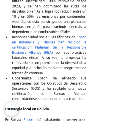
utilizan electricidad 100% renovable desde 
2023, y se han optimizado las rutas de 
distribución en Asia, logrando reducir entre un 
10 y un 50% las emisiones por contenedor. 
Además, se está construyendo una planta de 
biomasa en Japón para disminuir aún más la 
dependencia de combustibles fósiles.  
Responsabilidad social: Las fábricas de 
Epson 
en Indonesia y Filipinas han recibido la 
certificación Platinum de la Responsible 
Business Alliance (RBA) 
por sus prácticas 
laborales éticas. A su vez, la empresa ha 
reforzado su compromiso con la diversidad, la 
equidad y la inclusión mediante programas de 
formación continua.  
Gobernanza: Epson ha alineado sus 
operaciones con los Objetivos de Desarrollo 
Sostenible (ODS) y ha recibido una nueva 
certificación de Bureau Veritas, 
consolidándose como pionera en la materia.  
Estrategia local en Bolivia
En Bolivia, 
Epson
 está trabajando un proyecto de 
reforestación, para mitigar los efectos de los 