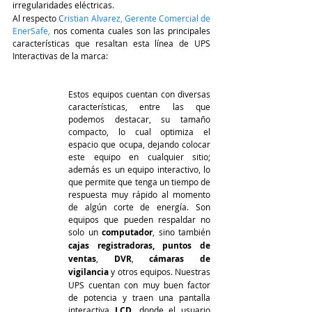
irregularidades eléctricas.
Al respecto
C
ristian Alvarez, Gerente Comercial de 
EnerSafe
,
 nos comenta cuales son las principales 
características que resaltan esta línea de UPS 
Interactivas de la marca:
Estos equipos cuentan con diversas 
características, entre las que 
podemos destacar, su tamaño 
compacto, lo cual optimiza el 
espacio que ocupa, dejando colocar 
este equipo en cualquier sitio; 
además es un equipo interactivo, lo 
que permite que tenga un tiempo de 
respuesta muy rápido al momento 
de algún corte de energía. Son 
equipos que pueden respaldar no 
solo un 
computador
, sino también 
cajas registradoras, puntos de 
ventas
, 
DVR
, 
cámaras de 
vigilancia
 y otros equipos. Nuestras 
UPS cuentan con muy buen factor 
de potencia y traen una pantalla 
interactiva 
LCD
, donde el usuario 