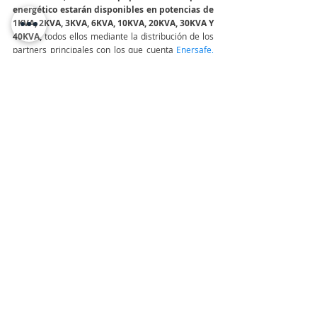
energético estarán disponibles en potencias de 
1KVA, 2KVA, 3KVA, 6KVA, 10KVA, 20KVA, 30KVA Y 
40KVA, 
todos ellos mediante la distribución de los 
partners principales con los que cuenta
Enersafe
,
brindándonos sus soluciones a todo el país.
TeleinfoPress
Noticias TI
Noticias de tecnologia
Canal IT
tecnologia
Bolivia
Tecnologia Bolivia
Enersafe
Cristian Alvarez
UPS Interactivo
Entrevistas
Últimas Noticias IT
ENERSAFE
Entradas recientes
Ver todo