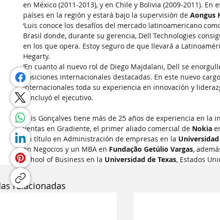
en México (2011-2013), y en Chile y Bolivia (2009-2011). En 
países en la región y estará bajo la supervisión de 
Aongus 
‘Luis conoce los desafíos del mercado latinoamericano co
Brasil donde, durante su gerencia, Dell Technologies consig
en los que opera. Estoy seguro de que llevará a Latinoaméric
Hegarty.
‘En cuanto al nuevo rol de Diego Majdalani, Dell se enorgull
posiciones internacionales destacadas. En este nuevo cargo,
internacionales toda su experiencia en innovación y lidera
concluyó el ejecutivo.
Luis Gonçalves tiene más de 25 años de experiencia en la 
ventas en Gradiente, el primer aliado comercial de 
Nokia
 e
un título en Administración de empresas en la 
Universidad
en Negocios y un MBA en 
Fundação Getúlio Vargas
, ademá
School of Business en la 
Universidad de Texas
, Estados Uni
das relacionadas