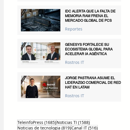
IDC ALERTA QUE LA FALTA DE
MEMORIA RAM FRENA EL
MERCADO GLOBAL DE PCS
Reportes
GENESYS FORTALECE SU
ECOSISTEMA GLOBAL PARA
ACELERAR IA AGÉNTICA
Rostros IT
JORGE PASTRANA ASUME EL
LIDERAZGO COMERCIAL DE RED
HAT EN LATAM
Rostros IT
1685 entradas
1588 entradas
TeleinfoPress
(1685)
Noticias TI
(1588)
819 entradas
516 entradas
Noticias de tecnologia
(819)
Canal IT
(516)