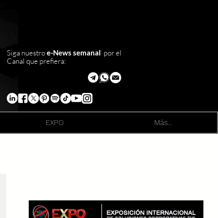
Siga nuestro
e-News semanal
por el
Canal que prefiera:
EXPO
Más...