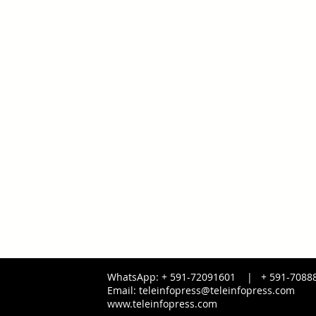
WhatsApp: + 591-72091601 |
+ 591-
7088
Email:
teleinfopress@teleinfopress.com
www.teleinfopress.com