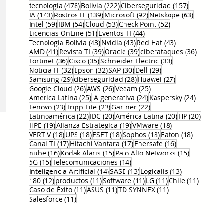
478 entradas
222 entradas
157 entr
tecnologia
(478)
Bolivia
(222)
Ciberseguridad
(157)
143 entradas
139 entradas
92 entradas
63 ent
IA
(143)
Rostros IT
(139)
Microsoft
(92)
Netskope
(63)
59 entradas
54 entradas
53 entradas
52 entradas
Intel
(59)
IBM
(54)
Cloud
(53)
Check Point
(52)
51 entradas
44 entradas
Licencias OnLine
(51)
Eventos TI
(44)
43 entradas
43 entradas
43 entradas
Tecnologia Bolivia
(43)
Nvidia
(43)
Red Hat
(43)
41 entradas
39 entradas
39 entradas
36 en
AMD
(41)
Revista TI
(39)
Oracle
(39)
ciberataques
(36)
36 entradas
35 entradas
33 entradas
Fortinet
(36)
Cisco
(35)
Schneider Electric
(33)
32 entradas
32 entradas
30 entradas
29 entradas
Noticia IT
(32)
Epson
(32)
SAP
(30)
Dell
(29)
29 entradas
28 entradas
27 entradas
Samsung
(29)
ciberseguridad
(28)
Huawei
(27)
26 entradas
26 entradas
25 entradas
Google Cloud
(26)
AWS
(26)
Veeam
(25)
25 entradas
24 entradas
24 ent
America Latina
(25)
IA generativa
(24)
Kaspersky
(24)
23 entradas
23 entradas
22 entradas
Lenovo
(23)
Tripp Lite
(23)
Gartner
(22)
22 entradas
20 entradas
20 entradas
20 e
Latinoamérica
(22)
IDC
(20)
América Latina
(20)
HP
(20)
19 entradas
19 entradas
18 entradas
HPE
(19)
Alianza Estrategica
(19)
VMware
(18)
18 entradas
18 entradas
18 entradas
18 entradas
18 entr
VERTIV
(18)
UPS
(18)
ESET
(18)
Sophos
(18)
Eaton
(18)
17 entradas
17 entradas
16 entradas
Canal TI
(17)
Hitachi Vantara
(17)
Enersafe
(16)
16 entradas
15 entradas
15 entr
nube
(16)
Kodak Alaris
(15)
Palo Alto Networks
(15)
15 entradas
14 entradas
5G
(15)
Telecomunicaciones
(14)
14 entradas
13 entradas
13 entrada
Inteligencia Artificial
(14)
SASE
(13)
Logicalis
(13)
12 entradas
11 entradas
11 entradas
11 entradas
11 en
180
(12)
productos
(11)
Software
(11)
LG
(11)
Chile
(11)
11 entradas
11 entradas
11 entradas
Caso de Éxito
(11)
ASUS
(11)
TD SYNNEX
(11)
11 entradas
Salesforce
(11)