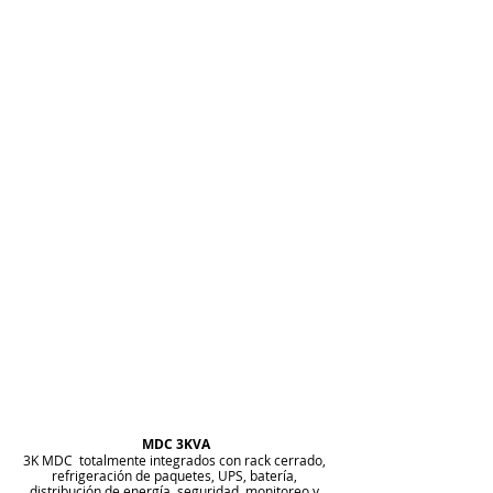
MDC 3KVA
3K MDC  totalmente integrados con rack cerrado, 
refrigeración de paquetes, UPS, batería, 
distribución de energía, seguridad, monitoreo y 