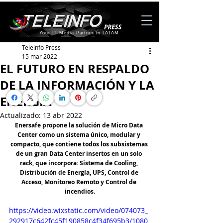
Your IT Media Partner in LATAM
Teleinfo Press
15 mar 2022
EL FUTURO EN RESPALDO
DE LA INFORMACIÓN Y LA
ENERGÍA
Actualizado:
13 abr 2022
Enersafe propone la solución de Micro Data 
Center como un sistema único, modular y 
compacto, que contiene todos los subsistemas 
de un gran Data Center insertos en un solo 
rack, que incorpora: Sistema de Cooling, 
Distribución de Energía, UPS, Control de 
Acceso, Monitoreo Remoto y Control de 
incendios.
https://video.wixstatic.com/video/074073_
292917c642fc45f190858c4f34f695b3/1080