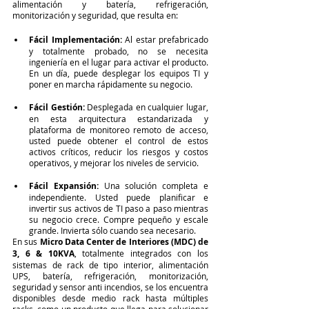
alimentación y batería, refrigeración, 
monitorización y seguridad, que resulta en:
Fácil Implementación:
 Al estar prefabricado 
y totalmente probado, no se necesita 
ingeniería en el lugar para activar el producto. 
En un día, puede desplegar los equipos TI y 
poner en marcha rápidamente su negocio.
Fácil Gestión:
 Desplegada en cualquier lugar, 
en esta arquitectura estandarizada y 
plataforma de monitoreo remoto de acceso, 
usted puede obtener el control de estos 
activos críticos, reducir los riesgos y costos 
operativos, y mejorar los niveles de servicio.
Fácil Expansión:
 Una solución completa e 
independiente. Usted puede planificar e 
invertir sus activos de TI paso a paso mientras 
su negocio crece. Compre pequeño y escale 
grande. Invierta sólo cuando sea necesario.
En sus 
Micro Data Center de Interiores (MDC) de 
3, 6 & 10KVA
, totalmente integrados con los 
sistemas de rack de tipo interior, alimentación 
UPS, batería, refrigeración, monitorización, 
seguridad y sensor anti incendios, se los encuentra 
disponibles desde medio rack hasta múltiples 
racks, como un producto que llega para solucionar 