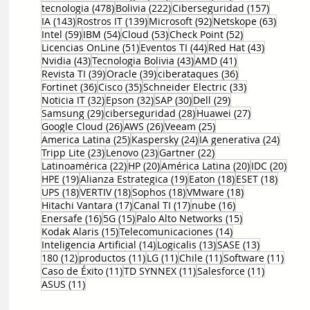
478 entradas
222 entradas
157 entr
tecnologia
(478)
Bolivia
(222)
Ciberseguridad
(157)
143 entradas
139 entradas
92 entradas
63 ent
IA
(143)
Rostros IT
(139)
Microsoft
(92)
Netskope
(63)
59 entradas
54 entradas
53 entradas
52 entradas
Intel
(59)
IBM
(54)
Cloud
(53)
Check Point
(52)
51 entradas
44 entradas
43 entrad
Licencias OnLine
(51)
Eventos TI
(44)
Red Hat
(43)
43 entradas
43 entradas
41 entradas
Nvidia
(43)
Tecnologia Bolivia
(43)
AMD
(41)
39 entradas
39 entradas
36 entradas
Revista TI
(39)
Oracle
(39)
ciberataques
(36)
36 entradas
35 entradas
33 entradas
Fortinet
(36)
Cisco
(35)
Schneider Electric
(33)
32 entradas
32 entradas
30 entradas
29 entradas
Noticia IT
(32)
Epson
(32)
SAP
(30)
Dell
(29)
29 entradas
28 entradas
27 entradas
Samsung
(29)
ciberseguridad
(28)
Huawei
(27)
26 entradas
26 entradas
25 entradas
Google Cloud
(26)
AWS
(26)
Veeam
(25)
25 entradas
24 entradas
24 ent
America Latina
(25)
Kaspersky
(24)
IA generativa
(24)
23 entradas
23 entradas
22 entradas
Tripp Lite
(23)
Lenovo
(23)
Gartner
(22)
22 entradas
20 entradas
20 entradas
20 e
Latinoamérica
(22)
HP
(20)
América Latina
(20)
IDC
(20)
19 entradas
19 entradas
18 entradas
18 ent
HPE
(19)
Alianza Estrategica
(19)
Eaton
(18)
ESET
(18)
18 entradas
18 entradas
18 entradas
18 entradas
UPS
(18)
VERTIV
(18)
Sophos
(18)
VMware
(18)
17 entradas
17 entradas
16 entradas
Hitachi Vantara
(17)
Canal TI
(17)
nube
(16)
16 entradas
15 entradas
15 entradas
Enersafe
(16)
5G
(15)
Palo Alto Networks
(15)
15 entradas
14 entradas
Kodak Alaris
(15)
Telecomunicaciones
(14)
14 entradas
13 entradas
13 entrada
Inteligencia Artificial
(14)
Logicalis
(13)
SASE
(13)
12 entradas
11 entradas
11 entradas
11 entradas
11 en
180
(12)
productos
(11)
LG
(11)
Chile
(11)
Software
(11)
11 entradas
11 entradas
11 entrad
Caso de Éxito
(11)
TD SYNNEX
(11)
Salesforce
(11)
11 entradas
ASUS
(11)