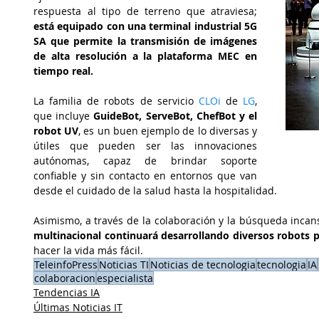
respuesta al tipo de terreno que atraviesa; 
está equipado con una terminal industrial 5G 
SA que permite la transmisión de imágenes 
de alta resolución a la plataforma MEC en 
tiempo real.
La familia de robots de servicio
 CLOi 
de 
LG
, 
que incluye
 GuideBot, ServeBot, ChefBot y el 
robot UV
, es un buen ejemplo de lo diversas y 
útiles que pueden ser las innovaciones 
autónomas, capaz de brindar soporte 
confiable y sin contacto en entornos que van 
desde el cuidado de la salud hasta la hospitalidad.
Asimismo, a través de la colaboración y la búsqueda incans
multinacional continuará desarrollando diversos robots pa
hacer la vida más fácil.
TeleinfoPress
Noticias TI
Noticias de tecnologia
tecnologia
IA
colaboracion
especialista
Tendencias IA
Últimas Noticias IT