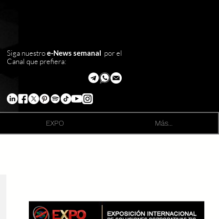
Siga nuestro
e-News semanal
por el
Canal que prefiera:
EXPO
Más...