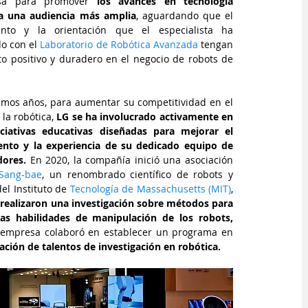
sa para promover 
los avances en tecnología 
 a una audiencia más amplia
, aguardando que el 
ento y la orientación que el especialista ha 
o con el 
Laboratorio de Robótica Avanzada
 tengan 
o positivo y duradero en el negocio de robots de 
timos años, para aumentar su competitividad en el 
la robótica, 
LG se ha involucrado activamente en 
iciativas educativas diseñadas para mejorar el 
nto y la experiencia de su dedicado equipo de 
dores.
En 2020, la compañía inició una asociación 
Sang-bae
, un renombrado científico de robots y 
el Instituto de 
Tecnología de Massachusetts (MIT)
, 
 realizaron una investigación sobre métodos para 
as habilidades de manipulación de los robots, 
en 2021 la empresa colaboró en establecer un programa en 
ción de talentos de investigación en robótica.