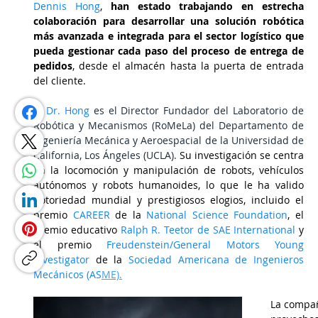
Dennis Hong
, 
han estado trabajando en estrecha 
colaboración para desarrollar una solución robótica 
más avanzada e integrada para el sector logístico que 
pueda gestionar cada paso del proceso de entrega de 
pedidos
, desde el almacén hasta la puerta de entrada 
del cliente. 
El 
Dr. Hong 
es el Director Fundador del Laboratorio de 
Robótica y Mecanismos (RoMeLa) del Departamento de 
Ingeniería Mecánica y Aeroespacial de la Universidad de 
California, Los Ángeles (UCLA). 
Su investigación se centra 
en la
locomoción y manipulación de robots, vehículos 
autónomos y robots humanoides, lo que le ha valido 
notoriedad mundial y prestigiosos elogios, incluido el 
premio 
CAREER 
de la 
National Science Foundation
, el 
premio educativo 
Ralph R. Teetor de SAE International
 y 
el premio 
Freudenstein/General Motors Young 
Investigator
 de la 
Sociedad Americana de Ingenieros 
Mecánicos (AS
ME).
La compañ