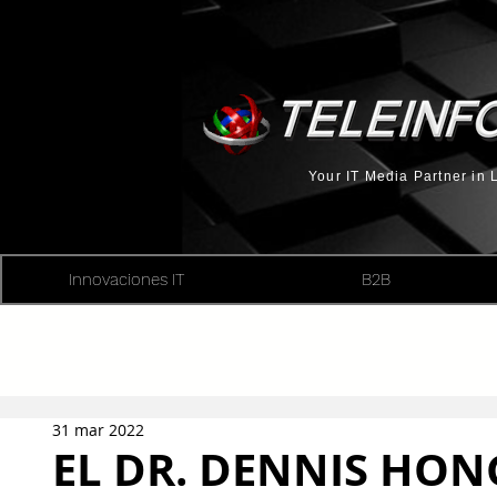
Your IT Media Partner in
Innovaciones IT
B2B
31 mar 2022
EL DR. DENNIS HON