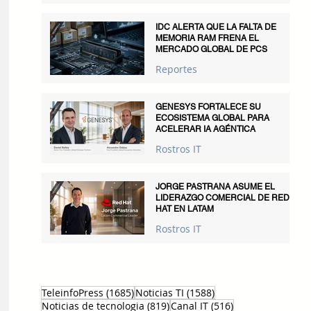
IDC ALERTA QUE LA FALTA DE
MEMORIA RAM FRENA EL
MERCADO GLOBAL DE PCS
Reportes
GENESYS FORTALECE SU
ECOSISTEMA GLOBAL PARA
ACELERAR IA AGÉNTICA
Rostros IT
JORGE PASTRANA ASUME EL
LIDERAZGO COMERCIAL DE RED
HAT EN LATAM
Rostros IT
1685 entradas
1588 entradas
TeleinfoPress
(1685)
Noticias TI
(1588)
819 entradas
516 entradas
Noticias de tecnologia
(819)
Canal IT
(516)