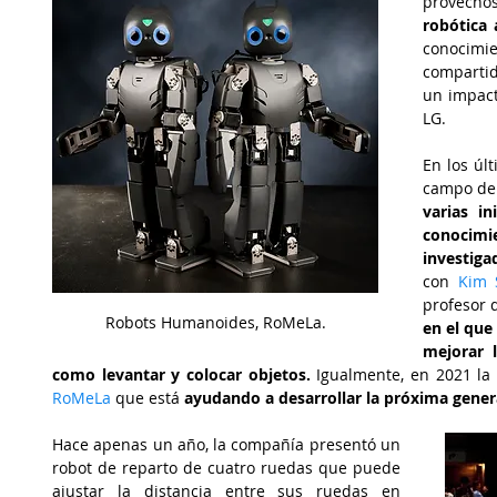
provecho
robótica
conocimi
compartid
un impact
LG. 
En los úl
campo de 
varias in
conocimie
investiga
con 
Kim 
profesor d
Robots Humanoides, RoMeLa.
en el que
mejorar l
como levantar y colocar objetos.
 Igualmente, 
RoMeLa
 que está 
ayudando a desarrollar la próxima genera
Hace apenas un año, la compañía presentó un 
robot de reparto de cuatro ruedas que puede 
ajustar la distancia entre sus ruedas en 