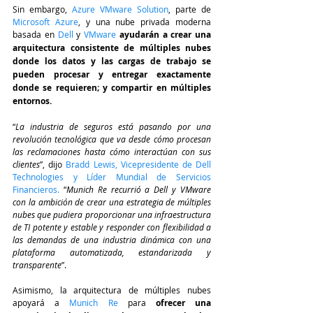
Sin embargo, 
Azure VMware Solution
, parte de 
Microsoft Azure
, y una nube privada moderna 
basada en 
Dell
 y 
VMware
ayudarán a crear una 
arquitectura consistente de múltiples nubes 
donde los datos y las cargas de trabajo se 
pueden procesar y entregar exactamente 
donde se requieren; y compartir en múltiples 
entornos. 
“
La industria de seguros está pasando por una 
revolución tecnológica que va desde cómo procesan 
las reclamaciones hasta cómo interactúan con sus 
clientes
”, dijo
 Bradd Lewis, Vicepresidente de Dell 
Technologies y Líder Mundial de Servicios 
Financieros. 
“
Munich Re recurrió a Dell y VMware 
con la ambición de crear una estrategia de múltiples 
nubes que pudiera proporcionar una infraestructura 
de TI potente y estable y responder con flexibilidad a 
las demandas de una industria dinámica con una 
plataforma automatizada, estandarizada y 
transparente
”.
Asimismo, la arquitectura de múltiples nubes 
apoyará a 
Munich Re
 para 
ofrecer una 