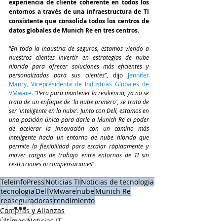
experiencia de cliente coherente en todos los 
entornos a través de una infraestructura de TI 
consistente que consolida todos los centros de 
datos globales de Munich Re en tres centros.
“
En toda la industria de seguros, estamos viendo a 
nuestros clientes invertir en estrategias de nube 
híbrida para ofrecer soluciones más eficientes y 
personalizadas para sus clientes
”, dijo 
Jennifer 
Manry, Vicepresidenta de Industrias Globales de 
VMware.
 “
Pero para mantener la resiliencia, ya no se 
trata de un enfoque de 'la nube primero', se trata de 
ser 'inteligente en la nube'. Junto con Dell, estamos en 
una posición única para darle a Munich Re el poder 
de acelerar la innovación con un camino más 
inteligente hacia un entorno de nube híbrida que 
permite la flexibilidad para escalar rápidamente y 
mover cargas de trabajo entre entornos de TI sin 
restricciones ni compensaciones
”.
TeleinfoPress
Noticias TI
Noticias de tecnologia
tecnologia
Dell
VMware
nube
Munich Re
reaseguradoras
rendimiento
Compras y Alianzas
Últimas Noticias IT