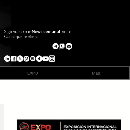
Siga nuestro
e-News semanal
por el
Canal que prefiera:
EXPO
Más...