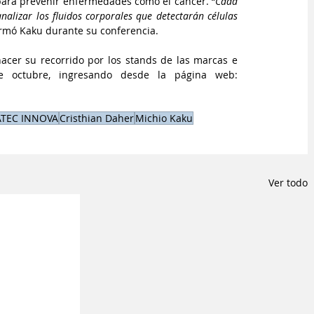
n para prevenir enfermedades como el cáncer. “
Cada 
alizar los fluidos corporales que detectarán células 
irmó Kaku durante su conferencia.
acer su recorrido por los stands de las marcas e 
interactuar con ejecutivos de ventas hasta el 31 de octubre, ingresando desde la página web: 
TEC INNOVA
Cristhian Daher
Michio Kaku
Ver todo