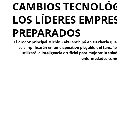
CAMBIOS TECNOLÓG
LOS LÍDERES EMPRE
PREPARADOS
El orador principal Michio Kaku anticipó en su charla que,
se simplificarán en un dispositivo plegable del tamaño 
utilizará la inteligencia artificial para mejorar la sa
enfermedades como 