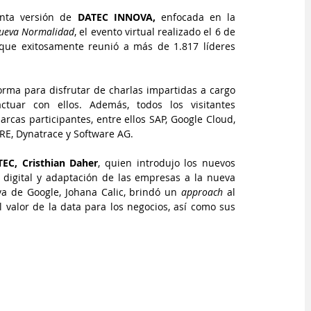
inta versión de 
DATEC INNOVA,
 enfocada en la 
 Nueva Normalidad
, el evento virtual realizado el 6 de 
 que exitosamente reunió a más de 1.817 líderes 
orma para disfrutar de charlas impartidas a cargo 
tuar con ellos. Además, todos los visitantes 
experimentaron el recorrido virtual por 16 stands de las marcas participantes, entre ellos SAP, Google Cloud, 
E, Dynatrace y Software AG.
EC, Cristhian Daher
, quien introdujo los nuevos 
 digital y adaptación de las empresas a la nueva 
a de Google, Johana Calic, brindó 
un 
approach
 al 
 valor de la data para los negocios, así como sus 