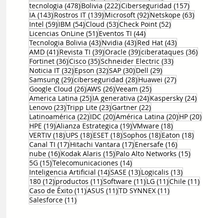
478 entradas
222 entradas
157 entr
tecnologia
(478)
Bolivia
(222)
Ciberseguridad
(157)
143 entradas
139 entradas
92 entradas
63 ent
IA
(143)
Rostros IT
(139)
Microsoft
(92)
Netskope
(63)
59 entradas
54 entradas
53 entradas
52 entradas
Intel
(59)
IBM
(54)
Cloud
(53)
Check Point
(52)
51 entradas
44 entradas
Licencias OnLine
(51)
Eventos TI
(44)
43 entradas
43 entradas
43 entradas
Tecnologia Bolivia
(43)
Nvidia
(43)
Red Hat
(43)
41 entradas
39 entradas
39 entradas
36 en
AMD
(41)
Revista TI
(39)
Oracle
(39)
ciberataques
(36)
36 entradas
35 entradas
33 entradas
Fortinet
(36)
Cisco
(35)
Schneider Electric
(33)
32 entradas
32 entradas
30 entradas
29 entradas
Noticia IT
(32)
Epson
(32)
SAP
(30)
Dell
(29)
29 entradas
28 entradas
27 entradas
Samsung
(29)
ciberseguridad
(28)
Huawei
(27)
26 entradas
26 entradas
25 entradas
Google Cloud
(26)
AWS
(26)
Veeam
(25)
25 entradas
24 entradas
24 ent
America Latina
(25)
IA generativa
(24)
Kaspersky
(24)
23 entradas
23 entradas
22 entradas
Lenovo
(23)
Tripp Lite
(23)
Gartner
(22)
22 entradas
20 entradas
20 entradas
20 e
Latinoamérica
(22)
IDC
(20)
América Latina
(20)
HP
(20)
19 entradas
19 entradas
18 entradas
HPE
(19)
Alianza Estrategica
(19)
VMware
(18)
18 entradas
18 entradas
18 entradas
18 entradas
18 entr
VERTIV
(18)
UPS
(18)
ESET
(18)
Sophos
(18)
Eaton
(18)
17 entradas
17 entradas
16 entradas
Canal TI
(17)
Hitachi Vantara
(17)
Enersafe
(16)
16 entradas
15 entradas
15 entr
nube
(16)
Kodak Alaris
(15)
Palo Alto Networks
(15)
15 entradas
14 entradas
5G
(15)
Telecomunicaciones
(14)
14 entradas
13 entradas
13 entrada
Inteligencia Artificial
(14)
SASE
(13)
Logicalis
(13)
12 entradas
11 entradas
11 entradas
11 entradas
11 en
180
(12)
productos
(11)
Software
(11)
LG
(11)
Chile
(11)
11 entradas
11 entradas
11 entradas
Caso de Éxito
(11)
ASUS
(11)
TD SYNNEX
(11)
11 entradas
Salesforce
(11)