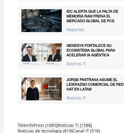
IDC ALERTA QUE LA FALTA DE
MEMORIA RAM FRENA EL
MERCADO GLOBAL DE PCS
Reportes
GENESYS FORTALECE SU
ECOSISTEMA GLOBAL PARA
ACELERAR IA AGÉNTICA
Rostros IT
JORGE PASTRANA ASUME EL
LIDERAZGO COMERCIAL DE RED
HAT EN LATAM
Rostros IT
1685 entradas
1588 entradas
TeleinfoPress
(1685)
Noticias TI
(1588)
819 entradas
516 entradas
Noticias de tecnologia
(819)
Canal IT
(516)