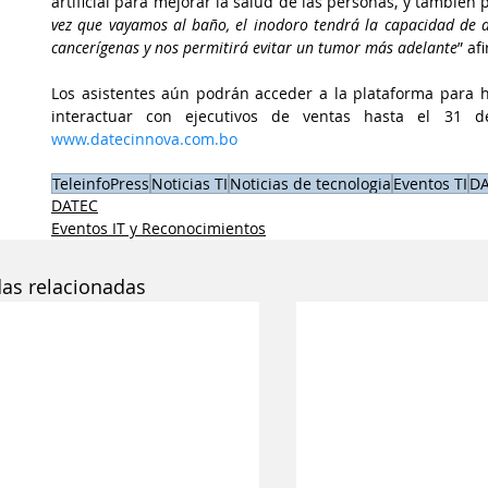
artificial para mejorar la salud de las personas, y tambié
vez que vayamos al baño, el inodoro tendrá la capacidad de an
cancerígenas y nos permitirá evitar un tumor más adelante
” af
Los asistentes aún podrán acceder a la plataforma para h
www.datecinnova.com.bo
TeleinfoPress
Noticias TI
Noticias de tecnologia
Eventos TI
DA
DATEC
Eventos IT y Reconocimientos
das relacionadas