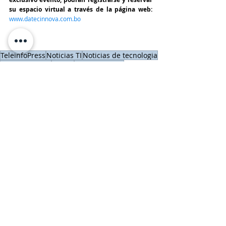
su espacio virtual a través de la página web:
www.datecinnova.com.bo
TeleinfoPress
Noticias TI
Noticias de tecnologia
DATEC INNOVA
DATEC
Cristian Daher
DATEC
Eventos IT y Reconocimientos
Entradas recientes
Ver todo