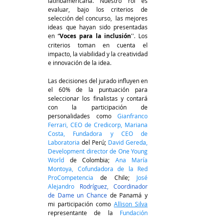
latinoamericana. Nuestro rol es 
evaluar, bajo los criterios de  
selección del concurso,  las mejores 
ideas que hayan sido presentadas 
en “
Voces para la inclusión
''. Los 
criterios toman en cuenta el 
impacto, la viabilidad y la creatividad 
e innovación de la idea.
Las decisiones del jurado influyen en 
el 60% de la puntuación para 
seleccionar los finalistas y contará 
con la participación de 
personalidades como 
Gianfranco 
Ferrari, CEO de Credicorp
, 
Mariana 
Costa, Fundadora y CEO de 
Laboratoria
 del Perú; 
David Gereda, 
Development director de One Young 
World
 de Colombia; 
Ana María 
Montoya, Cofundadora de la Red 
ProCompetencia
de Chile;
José 
Alejandro
 Rodríguez, Coordinador 
de Dame un Chance
 de Panamá y 
mi participación como
Allison Silva
representante de la 
Fundación 