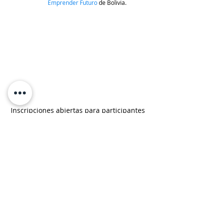
Emprender Futuro
de Bolivia. 
Inscripciones abiertas para participantes
Los interesados en participar en “
Voces para la 
inclusión
'', podrán inscribirse hasta el 19 de 
octubre, donde se espera la participación de 
jóvenes de Perú, Chile, Colombia, Panamá y 
Bolivia, entre los 18 a 32 años, los cuales pueden 
postular sus iniciativas en la web 
www.vocescredicorp.com
.
TeleinfoPress
Noticias TI
Noticias de tecnologia
Canal IT
tecnologia
Credicorp