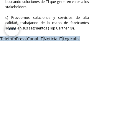
buscando soluciones de TI que generen valor a los 
stakeholders.
c) Proveemos soluciones y servicios de alta 
calidad, trabajando de la mano de fabricantes 
lideres en sus segmentos (Top Gartner ©).
TeleinfoPress
Canal IT
Noticia IT
Logicalis
Entrevistas
Últimas Noticias IT
LOGICALIS
Entradas recientes
Ver todo