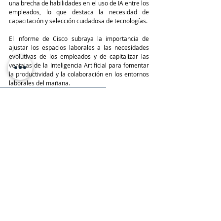
una brecha de habilidades en el uso de IA entre los 
empleados, lo que destaca la necesidad de 
capacitación y selección cuidadosa de tecnologías.
El informe de Cisco subraya la importancia de 
ajustar los espacios laborales a las necesidades 
evolutivas de los empleados y de capitalizar las 
ventajas de la Inteligencia Artificial para fomentar 
la productividad y la colaboración en los entornos 
laborales del mañana.
TeleinfoPress
Noticias TI
IA
Cisco
Reportes
CISCO
Últimas Noticias IT
Entradas recientes
Ver todo