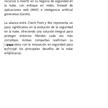
recursos e invertir en su negocio de seguridad en 
la nube, con enfoque en redes, firewall de 
aplicaciones web (WAF) e inteligencia artificial 
generativa (GenAI).
La alianza entre Check Point y Wiz representa un 
paso significativo en la evolución de la seguridad 
en la nube, ofreciendo una solución integral para 
proteger entornos híbridos cada vez más 
complejos. Ambas compañías reafirman su 
compromiso con la innovación en seguridad para 
enfrentar los principales desafíos de la nube 
empresarial.
TeleinfoPress
Noticias TI
Check Point
Alianza Estrategica
WIX
Ciberseguridad
Últimas Noticias IT
CHECK POINT
Entradas recientes
Ver todo