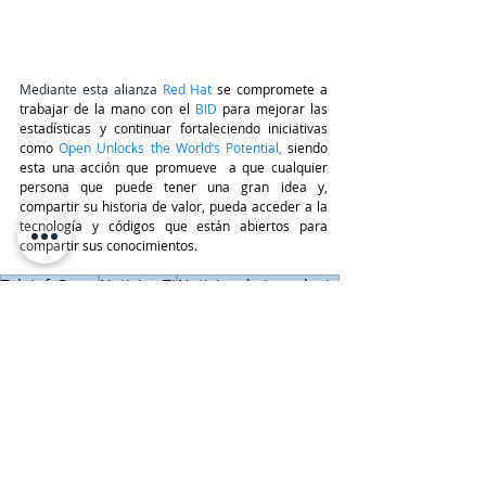
Mediante esta alianza
Red Hat
 se compromete a 
trabajar de la mano con el 
BID
para mejorar las 
estadísticas y continuar fortaleciendo iniciativas 
como
Open Unlocks the World‘s Potential
,
 siendo 
esta una acción que promueve  a que cualquier 
persona que puede tener una gran idea y, 
compartir su historia de valor, pueda acceder a la 
tecnología y códigos que están abiertos para 
compartir sus conocimientos.
TeleinfoPress
Noticias TI
Noticias de tecnologia
Canal IT
tecnologia
Red Hat
Latinoamérica
Alianza Estrategica
BID
Compras y Alianzas
Últimas Noticias IT
RED HAT