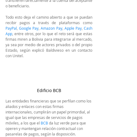
transfieren directamente a la cuenta del aceptante 
o beneficiario.
Todo esto deja el camino abierto a que se puedan 
recibir pagos a través de plataformas como 
PayPal
, 
Google Pay
, 
Amazon Pay
, 
A
pple Pay
, 
Cash 
App
, entre otros, por lo que el reto será que estas 
firmas miren a Bolivia para integrarse al mercado, 
ya sea por medio de actores privados o del propio 
Estado, según explicó Baldivieso en un contacto 
con Unitel.
Edificio BCB
Las entidades financieras que se perfilan como los 
aliados y enlaces con estas firmas 
internacionales, cumplirán un papel primordial, al 
igual que las empresas de servicios de pagos 
móviles, a los que el 
BCB 
da luz verde para que 
operen y mantengan relación contractual con 
pasarelas de pagos, según la disposición.