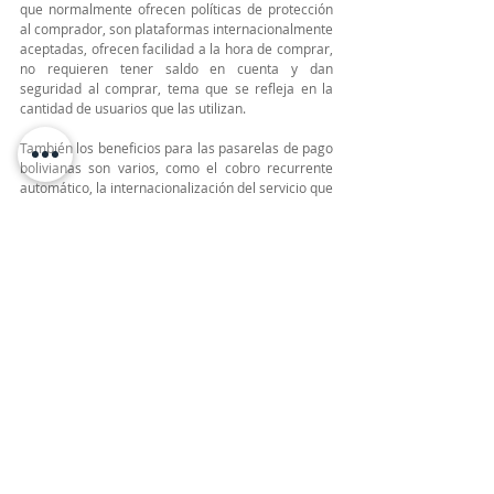
que normalmente ofrecen políticas de protección 
al comprador, son plataformas internacionalmente 
aceptadas, ofrecen facilidad a la hora de comprar, 
no requieren tener saldo en cuenta y dan 
seguridad al comprar, tema que se refleja en la 
cantidad de usuarios que las utilizan.
También los beneficios para las pasarelas de pago 
bolivianas son varios, como el cobro recurrente 
automático, la internacionalización del servicio que 
prestan en el país y una mejor integración del 
ecosistema digital.
El 
BCB 
también se ha enfocado en las facturas 
para pagos electrónicos y se actualiza con las 
disposiciones del Servicio de Impuestos 
Nacionales, donde se debe verificar que todo 
sistema de facturación esté autorizado por dicha 
entidad y así digitalizar este asunto que es parte 
de la política estatal.
Las entidades financieras que cuenten con banca 
móvil, tendrán un plazo de 90 días hábiles para 
habilitar servicio de pagos inmediatos con QR 
interoperables y las que no cuenten con el servicio 