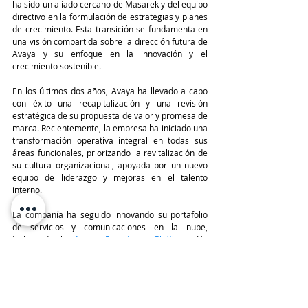
ha sido un aliado cercano de Masarek y del equipo 
directivo en la formulación de estrategias y planes 
de crecimiento. Esta transición se fundamenta en 
una visión compartida sobre la dirección futura de 
Avaya y su enfoque en la innovación y el 
crecimiento sostenible.
En los últimos dos años, Avaya ha llevado a cabo 
con éxito una recapitalización y una revisión 
estratégica de su propuesta de valor y promesa de 
marca. Recientemente, la empresa ha iniciado una 
transformación operativa integral en todas sus 
áreas funcionales, priorizando la revitalización de 
su cultura organizacional, apoyada por un nuevo 
equipo de liderazgo y mejoras en el talento 
interno.
La compañía ha seguido innovando su portafolio 
de servicios y comunicaciones en la nube, 
incluyendo la 
Avaya Experience Platform
. Ha 
cumplido con sus objetivos de producto y ha 
establecido un claro rumbo hacia el futuro como 
referente en CX empresarial.
TeleinfoPress
Noticias TI
Rostros IT
Avaya
Rostros IT