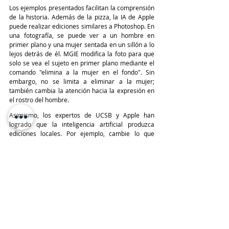
Los ejemplos presentados facilitan la comprensión 
de la historia. Además de la pizza, la IA de Apple 
puede realizar ediciones similares a Photoshop. En 
una fotografía, se puede ver a un hombre en 
primer plano y una mujer sentada en un sillón a lo 
lejos detrás de él. MGIE modifica la foto para que 
solo se vea el sujeto en primer plano mediante el 
comando "elimina a la mujer en el fondo". Sin 
embargo, no se limita a eliminar a la mujer; 
también cambia la atención hacia la expresión en 
el rostro del hombre.
Asimismo, los expertos de UCSB y Apple han 
logrado que la inteligencia artificial produzca 
ediciones locales. Por ejemplo, cambie lo que 
aparece en la pantalla de una fotografía en una 
computadora sin alterar el resto de la fotografía. 
Además, tiene la capacidad de realizar 
optimizaciones globales, como aumentar el brillo o 
modificar la definición del material, entre otras 
opciones.
Todavía no se sabe si Apple planea incorporar esta 
inteligencia artificial en su software disponible al 
público, ya que se trata de un proyecto de 