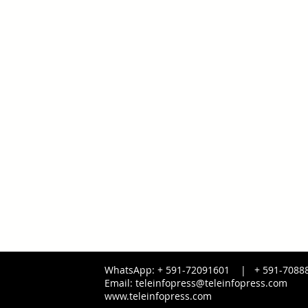
WhatsApp: + 591-72091601 |
+ 591-
7088
Email:
teleinfopress@teleinfopress.com
www.teleinfopress.com