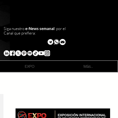
Siga nuestro
e-News semanal
por el
Canal que prefiera:
EXPO
Más...