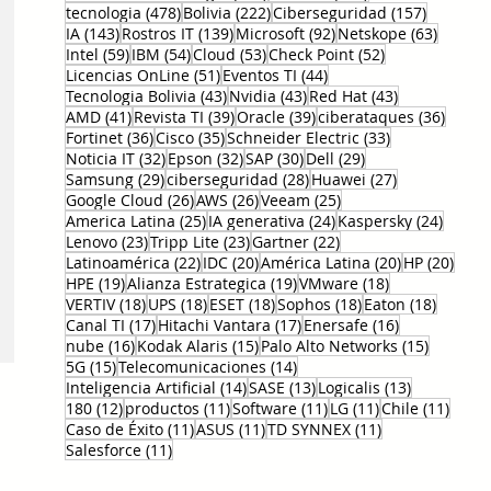
478 entradas
222 entradas
157 entr
tecnologia
(478)
Bolivia
(222)
Ciberseguridad
(157)
143 entradas
139 entradas
92 entradas
63 ent
IA
(143)
Rostros IT
(139)
Microsoft
(92)
Netskope
(63)
59 entradas
54 entradas
53 entradas
52 entradas
Intel
(59)
IBM
(54)
Cloud
(53)
Check Point
(52)
51 entradas
44 entradas
Licencias OnLine
(51)
Eventos TI
(44)
43 entradas
43 entradas
43 entradas
Tecnologia Bolivia
(43)
Nvidia
(43)
Red Hat
(43)
41 entradas
39 entradas
39 entradas
36 en
AMD
(41)
Revista TI
(39)
Oracle
(39)
ciberataques
(36)
36 entradas
35 entradas
33 entradas
Fortinet
(36)
Cisco
(35)
Schneider Electric
(33)
32 entradas
32 entradas
30 entradas
29 entradas
Noticia IT
(32)
Epson
(32)
SAP
(30)
Dell
(29)
29 entradas
28 entradas
27 entradas
Samsung
(29)
ciberseguridad
(28)
Huawei
(27)
26 entradas
26 entradas
25 entradas
Google Cloud
(26)
AWS
(26)
Veeam
(25)
25 entradas
24 entradas
24 ent
America Latina
(25)
IA generativa
(24)
Kaspersky
(24)
23 entradas
23 entradas
22 entradas
Lenovo
(23)
Tripp Lite
(23)
Gartner
(22)
22 entradas
20 entradas
20 entradas
20 e
Latinoamérica
(22)
IDC
(20)
América Latina
(20)
HP
(20)
19 entradas
19 entradas
18 entradas
HPE
(19)
Alianza Estrategica
(19)
VMware
(18)
18 entradas
18 entradas
18 entradas
18 entradas
18 entr
VERTIV
(18)
UPS
(18)
ESET
(18)
Sophos
(18)
Eaton
(18)
17 entradas
17 entradas
16 entradas
Canal TI
(17)
Hitachi Vantara
(17)
Enersafe
(16)
16 entradas
15 entradas
15 entr
nube
(16)
Kodak Alaris
(15)
Palo Alto Networks
(15)
15 entradas
14 entradas
5G
(15)
Telecomunicaciones
(14)
14 entradas
13 entradas
13 entrada
Inteligencia Artificial
(14)
SASE
(13)
Logicalis
(13)
12 entradas
11 entradas
11 entradas
11 entradas
11 en
180
(12)
productos
(11)
Software
(11)
LG
(11)
Chile
(11)
11 entradas
11 entradas
11 entradas
Caso de Éxito
(11)
ASUS
(11)
TD SYNNEX
(11)
11 entradas
Salesforce
(11)