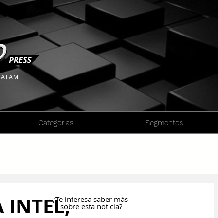
 LATAM
Categorias
Segmentos
 INTEL,
¿Te interesa saber más
sobre esta noticia?