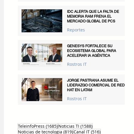
IDC ALERTA QUE LA FALTA DE
MEMORIA RAM FRENA EL
MERCADO GLOBAL DE PCS
Reportes
GENESYS FORTALECE SU
ECOSISTEMA GLOBAL PARA
ACELERAR IA AGÉNTICA
Rostros IT
JORGE PASTRANA ASUME EL
LIDERAZGO COMERCIAL DE RED
HAT EN LATAM
Rostros IT
1685 entradas
1588 entradas
TeleinfoPress
(1685)
Noticias TI
(1588)
819 entradas
516 entradas
Noticias de tecnologia
(819)
Canal IT
(516)