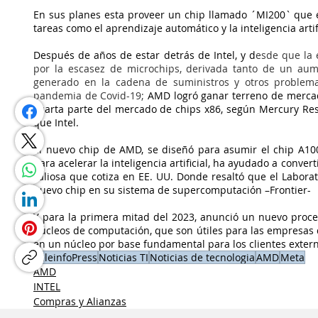
En sus planes esta proveer un chip llamado ´MI200` que e
tareas como el aprendizaje automático y la inteligencia artifi
Después de años de estar detrás de Intel, y d
esde que la 
por la escasez de microchips, derivada tanto de un aum
generado en la cadena de suministros y otros problemas
pandemia de Covid-19; 
AMD logró ganar terreno de mercad
cuarta parte del mercado de chips x86, según Mercury Res
que Intel.
El nuevo chip de AMD, se diseñó para asumir el chip A10
para acelerar la inteligencia artificial, ha ayudado a conve
valiosa que cotiza en EE. UU. Donde resaltó que el Laborat
nuevo chip en su sistema de supercomputación –Frontier-
Y para la primera mitad del 2023, anunció un nuevo proce
núcleos de computación, que son útiles para las empresas 
en un núcleo por base fundamental para los clientes exter
TeleinfoPress
Noticias TI
Noticias de tecnologia
AMD
Meta
AMD
INTEL
Compras y Alianzas