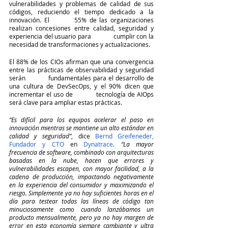
vulnerabilidades y problemas de calidad de sus 
códigos, reduciendo el tiempo dedicado a la 
innovación. El 	55% de las organizaciones 
realizan concesiones entre calidad, seguridad y 
experiencia del usuario para            cumplir con la 
necesidad de transformaciones y actualizaciones.  
El 88% de los CIOs afirman que una convergencia 
entre las prácticas de observabilidad y seguridad 
serán           fundamentales para el desarrollo de 
una cultura de DevSecOps, y el 90% dicen que 
incrementar el uso de           tecnología de AIOps 
será clave para ampliar estas prácticas.
“Es difícil para los equipos acelerar el paso en 
innovación mientras se mantiene un alto estándar en 
calidad y seguridad”
, dice 
Bernd Greifeneder, 
Fundador y CTO
 en 
Dynatrace
. 
“La mayor 
frecuencia de software, combinado con arquitecturas 
basadas en la nube, hacen que errores y 
vulnerabilidades escapen, con mayor facilidad, a la 
cadena de producción, impactando negativamente 
en la experiencia del consumidor y maximizando el 
riesgo. Simplemente ya no hay suficientes horas en el 
día para testear todas las líneas de código tan 
minuciosamente como cuando lanzábamos un 
producto mensualmente, pero ya no hay margen de 
error en esta economía siempre cambiante y ultra 