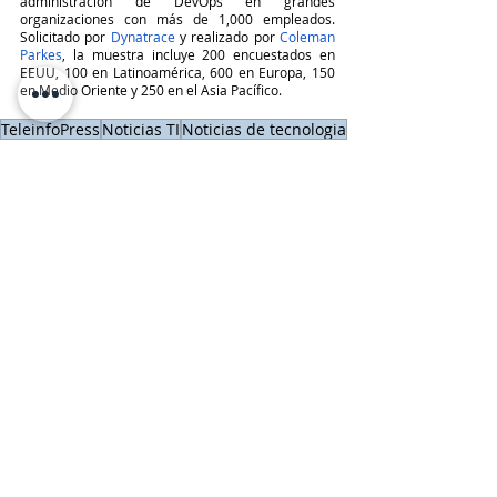
administración de DevOps en grandes 
organizaciones con más de 1,000 empleados. 
Solicitado por 
Dynatrace
 y realizado por 
Coleman 
Parkes
, la muestra incluye 200 encuestados en 
EEUU, 100 en Latinoamérica, 600 en Europa, 150 
en Medio Oriente y 250 en el Asia Pacífico.
TeleinfoPress
Noticias TI
Noticias de tecnologia
IA
Revista TI
Dynatrace
Últimas Noticias IT
Reportes
Entradas recientes
Ver todo