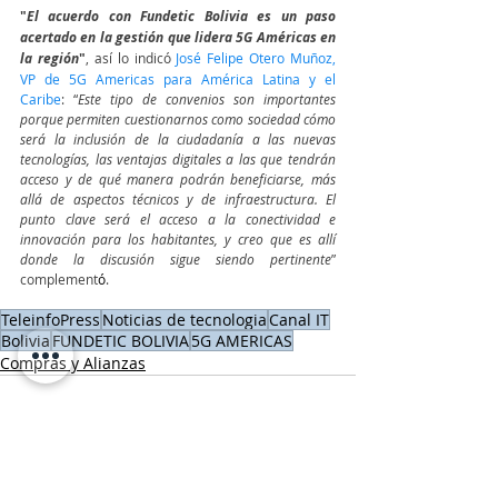
"
El acuerdo con Fundetic Bolivia es un paso 
acertado en la gestión que lidera 5G Américas en 
la región
"
, así lo indicó 
José Felipe Otero Muñoz, 
VP de 5G Americas para América Latina y el 
Caribe
: “
Este tipo de convenios son importantes 
porque permiten cuestionarnos como sociedad cómo 
será la inclusión de la ciudadanía a las nuevas 
tecnologías, las ventajas digitales a las que tendrán 
acceso y de qué manera podrán beneficiarse, más 
allá de aspectos técnicos y de infraestructura. El 
punto clave será el acceso a la conectividad e 
innovación para los habitantes, y creo que es allí 
donde la discusión sigue siendo pertinente
” 
complement
ó
.
TeleinfoPress
Noticias de tecnologia
Canal IT
Bolivia
FUNDETIC BOLIVIA
5G AMERICAS
Compras y Alianzas
Entradas recientes
Ver todo