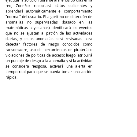
ejecutar la solución durante al menos 30 días en la 
red, ZoneFox recopilará datos suficientes y 
aprenderá automáticamente el comportamiento 
"normal" del usuario. El algoritmo de detección de 
anomalías no supervisadas (basado en las 
matemáticas bayesianas) identificará los eventos 
que no se ajustan al patrón de las actividades 
diarias, y estas anomalías será revisadas para 
detectar factores de riesgo conocidos como 
ransomware, uso de herramientas de piratería o 
violaciones de políticas de acceso; luego, atribuirá 
un puntaje de riesgo a la anomalía y si la actividad 
se considera riesgosa, activará una alerta en 
tiempo real para que se pueda tomar una acción 
rápida.