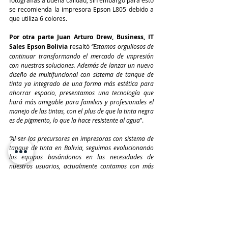
se recomienda la impresora Epson L805 debido a 
que utiliza 6 colores.
Por otra parte Juan Arturo Drew, Business, IT 
Sales Epson Bolivia
 resaltó 
“Estamos orgullosos de 
continuar transformando el mercado de impresión 
con nuestras soluciones. Además de lanzar un nuevo 
diseño de multifuncional con sistema de tanque de 
tinta ya integrado de una forma más estética para 
ahorrar espacio, presentamos una tecnología que 
hará más amigable para familias y profesionales el 
manejo de las tintas, con el plus de que la tinta negra 
es de pigmento, lo que la hace resistente al agua
”.
“Al ser los precursores en impresoras con sistema de 
tanque de tinta en Bolivia, seguimos evolucionando 
los equipos basándonos en las necesidades de 
nuestros usuarios, actualmente contamos con más 
de 10 modelos EcoTank disponibles en los 
distribuidores y canales de venta en todo el territorio 
boliviano y cuentan con garantía local de 2 años”
agregó y finalizó Drew.
#Edición110