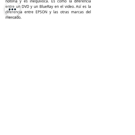
notoria y es inequívoca. Es como la diferencia 
entre un DVD y un BlueRay en el video. Así es la 
diferencia entre EPSON y las otras marcas del 
mercado. 
“Si hoy alguien quiere alta calidad, si quiere llegar a 
clientes de Gama Alta en impresión de Formato 
Ancho solo puede escoger EPSON. E invitamos a un 
desafío de calidad a cualquier otra solución de InkJet 
de Formato Ancho en Bolivia”
, de esta forma 
Gabriel Mariaca, finaliza la entrevista y se prepara 
para en nuevo reto. 
#edición94
Eventos IT y Reconocimientos
XEROX
Hardware, Servers & Storage
Entradas recientes
Ver todo