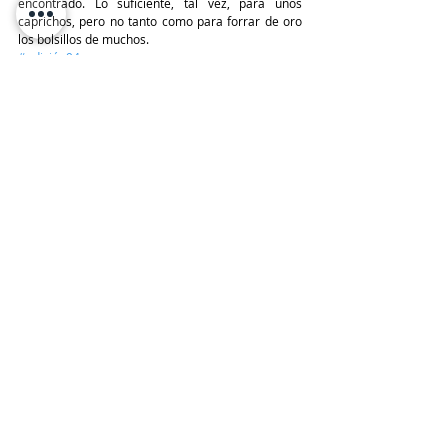
encontrado. Lo suficiente, tal vez, para unos 
caprichos, pero no tanto como para forrar de oro 
los bolsillos de muchos. 
#edición94
Tendencias IA
Entradas recientes
Ver todo