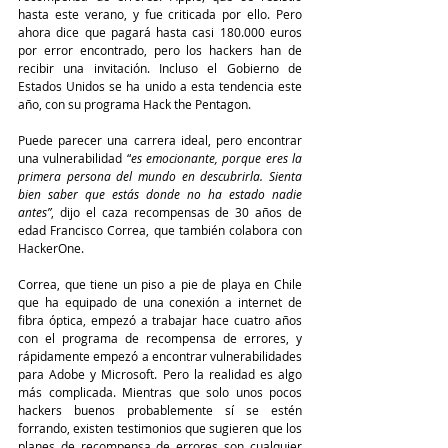
hasta este verano, y fue criticada por ello. Pero 
ahora dice que pagará hasta casi 180.000 euros 
por error encontrado, pero los hackers han de 
recibir una invitación. Incluso el Gobierno de 
Estados Unidos se ha unido a esta tendencia este 
año, con su programa Hack the Pentagon. 
Puede parecer una carrera ideal, pero encontrar 
una vulnerabilidad “
es emocionante, porque eres la 
primera persona del mundo en descubrirla. Sienta 
bien saber que estás donde no ha estado nadie 
antes”
, dijo el caza recompensas de 30 años de 
edad Francisco Correa, que también colabora con 
HackerOne. 
Correa, que tiene un piso a pie de playa en Chile 
que ha equipado de una conexión a internet de 
fibra óptica, empezó a trabajar hace cuatro años 
con el programa de recompensa de errores, y 
rápidamente empezó a encontrar vulnerabilidades 
para Adobe y Microsoft. Pero la realidad es algo 
más complicada. Mientras que solo unos pocos 
hackers buenos probablemente sí se estén 
forrando, existen testimonios que sugieren que los 
planes de recompensa de errores son cualquier 